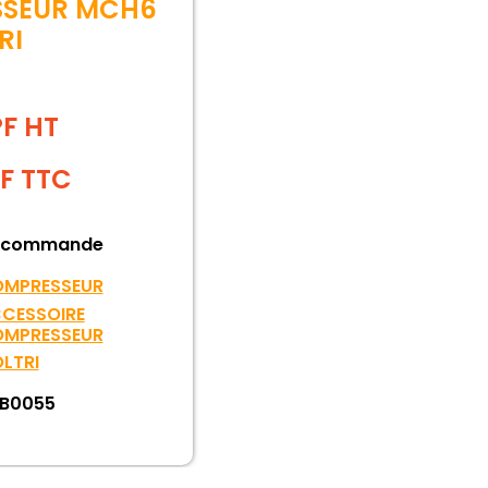
SSEUR MCH6
RI
PF HT
F
TTC
 commande
MPRESSEUR
CESSOIRE
MPRESSEUR
LTRI
B0055