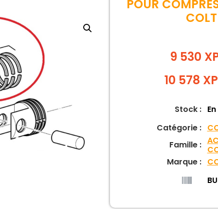
POUR COMPRE
COLT
9 530 X
10 578
XP
Stock :
En
Catégorie :
CO
AC
Famille :
CO
Marque :
CO
BU