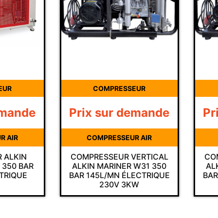
COMPRESSEUR
COMP
de
Prix sur demande
Prix s
COMPRESSEUR AIR
COMPR
COMPRESSEUR VERTICAL
COMPRESS
AR
ALKIN MARINER W31 350
ALKIN MA
BAR 145L/MN ÉLECTRIQUE
BAR 105L/
230V 3KW
230