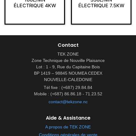
UE 4KW
ÉLECTRIQUE 7.5KW
ÉLECTRIQU
Contact
TEK ZONE
Zone Technique de Nouville Plaisance
Lot : 1 - 9, Rue du Capitaine Bois
BP 1419 – 98845 NOUMEA CEDEX
NOUVELLE-CALEDONIE
Tél fixe : (+687) 29.84.84
Mobile : (+687) 86.86.18 - 71.23.52
contact@tekzone.nc
Aide & Assistance
A propos de TEK ZONE
Conditions générales de vente