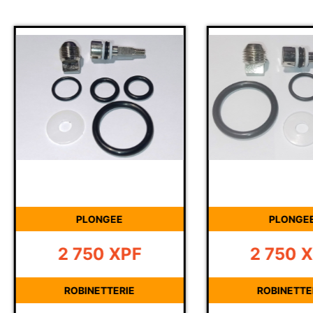
PLONGEE
PLONGE
2 750
XPF
2 750
X
ROBINETTERIE
ROBINETTE