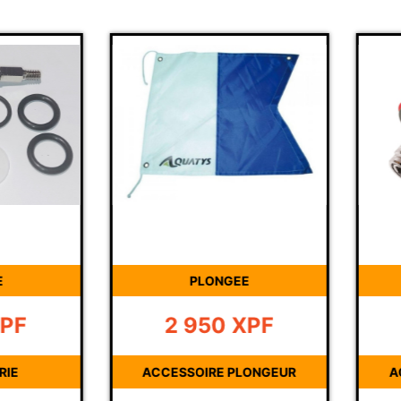
E
PLONGEE
PF
2 950
XPF
RIE
ACCESSOIRE PLONGEUR
A