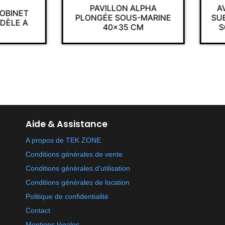
PAVILLON ALPHA
A
ROBINET
PLONGÉE SOUS-MARINE
SUB
DÈLE A
40×35 CM
S
Aide & Assistance
A propos de TEK ZONE
Conditions générales de vente
Conditions générales d'utilisation
Conditions générales de location
Politique de confidentialité
Contact
Mentions légales