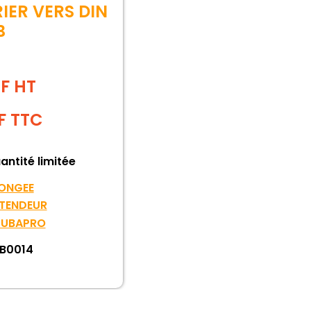
IER VERS DIN
B
PF HT
F
TTC
antité limitée
ONGEE
TENDEUR
UBAPRO
B0014