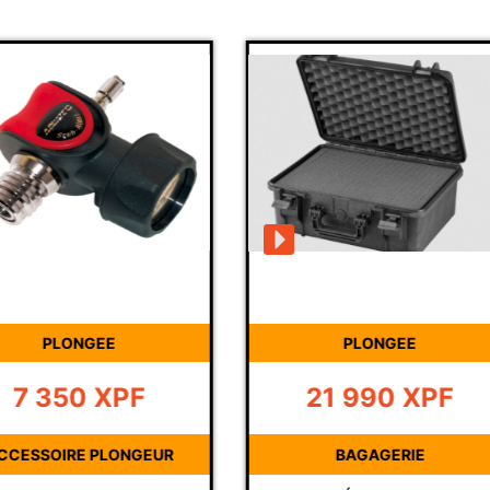
PLONGEE
PLONGEE
7 350
XPF
21 990
XPF
CCESSOIRE PLONGEUR
BAGAGERIE