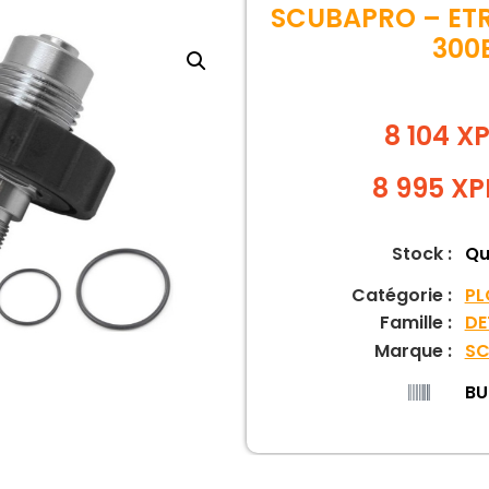
SCUBAPRO – ETR
300
8 104 X
8 995
XP
Stock :
Qu
Catégorie :
PL
Famille :
DE
Marque :
SC
BU