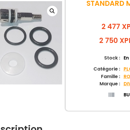
STANDARD 
2 477 X
2 750
XP
Stock :
En
Catégorie :
PL
Famille :
RO
Marque :
DI
BU
scription