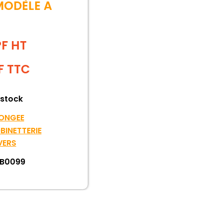
MODÈLE A
PF HT
F
TTC
 stock
ONGEE
BINETTERIE
VERS
B0099