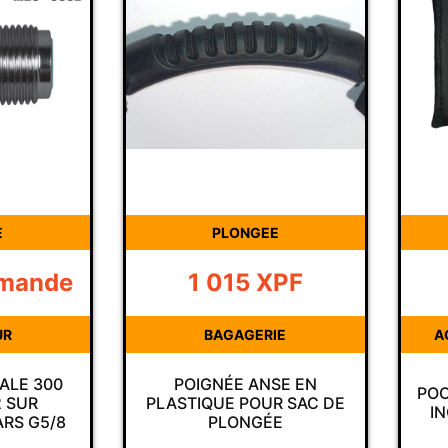
E
PLONGEE
emande
1 015
XPF
UR
BAGAGERIE
A
ALE 300
POIGNÉE ANSE EN
POC
 SUR
PLASTIQUE POUR SAC DE
I
ARS G5/8
PLONGÉE