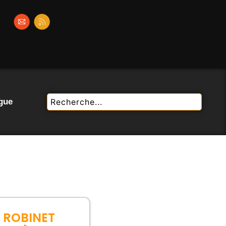
gue
N ROBINET