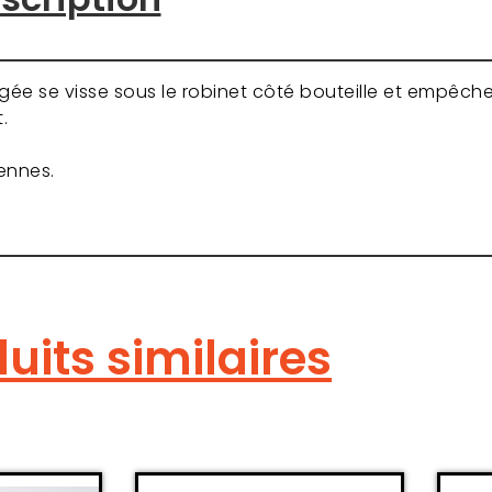
gée se visse sous le robinet côté bouteille et empêch
.
ennes.
uits similaires