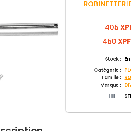
ROBINETTERI
405 XP
450
XPF
Stock :
En
Catégorie :
PL
Famille :
RO
Marque :
DI
SF
scription