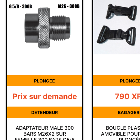
PLONGEE
PLONGE
Prix sur demande
790
X
DETENDEUR
BAGAGER
ADAPTATEUR MALE 300
BOUCLE PLAS
BARS M26X2 SUR
AMOVIBLE POUR
FEMELLE 300 BARS G5/8
PLONGÉ