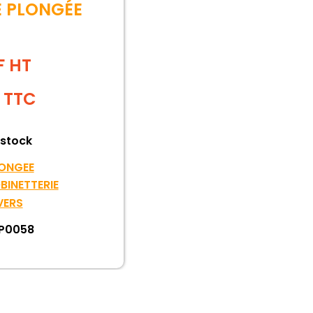
E PLONGÉE
F HT
TTC
 stock
ONGEE
BINETTERIE
VERS
P0058