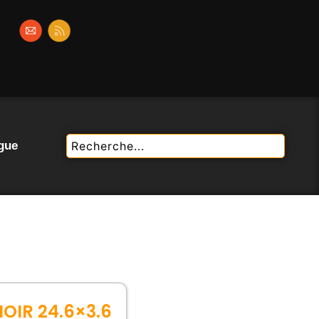
gue
OIR 24.6×3.6