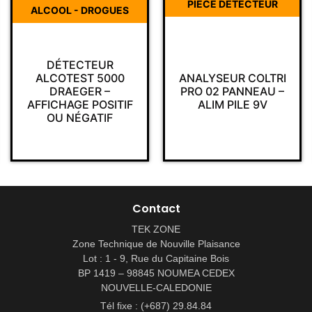
PIECE DETECTEUR
ALCOOL - DROGUES
DÉTECTEUR
ALCOTEST 5000
ANALYSEUR COLTRI
DRAEGER –
PRO 02 PANNEAU –
AFFICHAGE POSITIF
ALIM PILE 9V
OU NÉGATIF
Contact
TEK ZONE
Zone Technique de Nouville Plaisance
Lot : 1 - 9, Rue du Capitaine Bois
BP 1419 – 98845 NOUMEA CEDEX
NOUVELLE-CALEDONIE
Tél fixe : (+687) 29.84.84