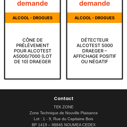
demande
demande
ALCOOL - DROGUES
ALCOOL - DROGUES
CÔNE DE
DÉTECTEUR
PRÉLÈVEMENT
ALCOTEST 5000
POUR ALCOTEST
DRAEGER –
A5000/7000 (LOT
AFFICHAGE POSITIF
DE 10) DRAEGER
OU NÉGATIF
Contact
TEK ZONE
Zone Technique de Nouville Plaisance
Lot : 1 - 9, Rue du Capitaine Bois
BP 1419 – 98845 NOUMEA CEDEX