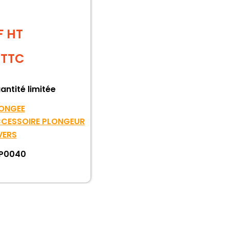
F HT
TTC
antité limitée
ONGEE
CESSOIRE PLONGEUR
VERS
P0040