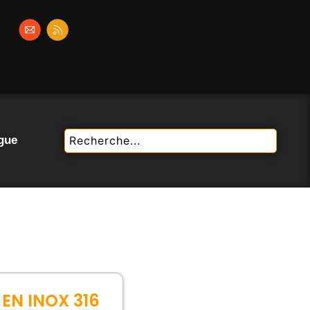
gue
EN INOX 316