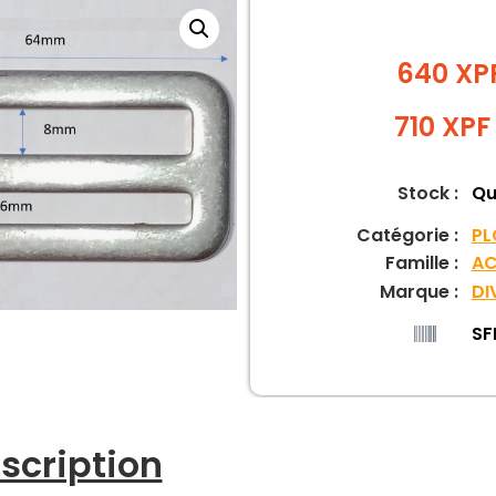
640 XP
710
XPF
Stock :
Qu
Catégorie :
PL
Famille :
AC
Marque :
DI
SF
scription