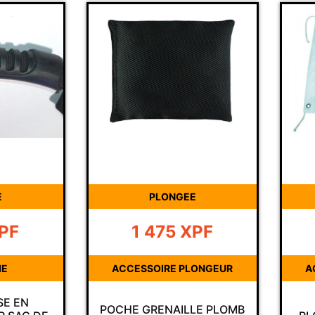
E
PLONGEE
PF
1 475
XPF
IE
ACCESSOIRE PLONGEUR
A
SE EN
POCHE GRENAILLE PLOMB