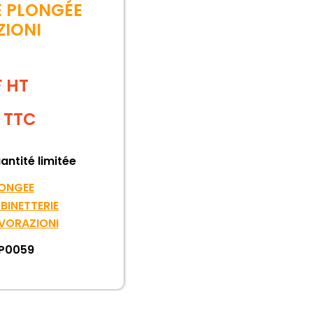
E PLONGÉE
IONI
F HT
TTC
antité limitée
ONGEE
BINETTERIE
VORAZIONI
P0059