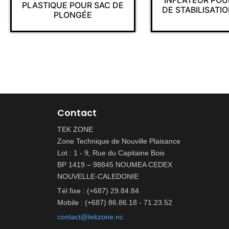
INFLATEUR POUR GILLET
IQUE POUR SAC DE
DE STABILISATION CRESSI
PLONGÉE
Contact
TEK ZONE
Zone Technique de Nouville Plaisance
Lot : 1 - 9, Rue du Capitaine Bois
BP 1419 – 98845 NOUMEA CEDEX
NOUVELLE-CALEDONIE
Tél fixe : (+687) 29.84.84
Mobile : (+687) 86.86.18 - 71.23.52
contact@tekzone.nc