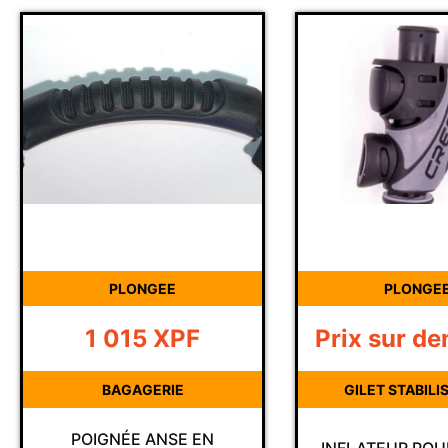
PLONGEE
PLONGEE
1 015
XPF
Prix sur demande
BAGAGERIE
GILET STABILISATION
IGNÉE ANSE EN