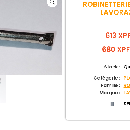
ROBINETTERI
LAVORAZ
613 XP
680
XPF
Stock :
Qu
Catégorie :
PL
Famille :
RO
Marque :
LA
SF