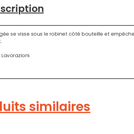
scription
gée se visse sous le robinet côté bouteille et empêch
.
 Lavorazioni.
uits similaires