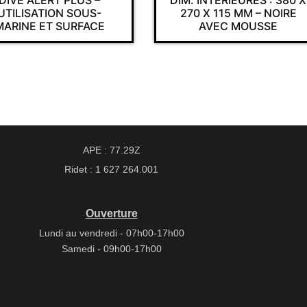
PLUS –
DIM. INTÉRIEURES : 380 X
DI
 SOUS-
270 X 115 MM – NOIRE
22
URFACE
AVEC MOUSSE
APE : 77.29Z
Ridet : 1 627 264.001
Ouverture
Lundi au vendredi - 07h00-17h00
Samedi - 09h00-17h00