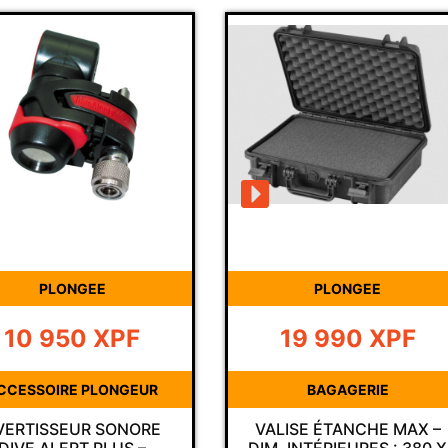
E
PLONGEE
XPF
19 990
XPF
LONGEUR
BAGAGERIE
 SONORE
VALISE ÉTANCHE MAX –
V