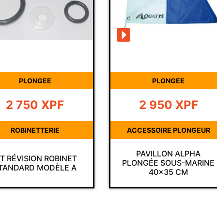
PLONGEE
PLON
2 950
XPF
1 500
ACCESSOIRE PLONGEUR
MANOM
PAVILLON ALPHA
PROTECTION 
PLONGÉE SOUS-MARINE
NOIR POUR 
40×35 CM
SCUBA