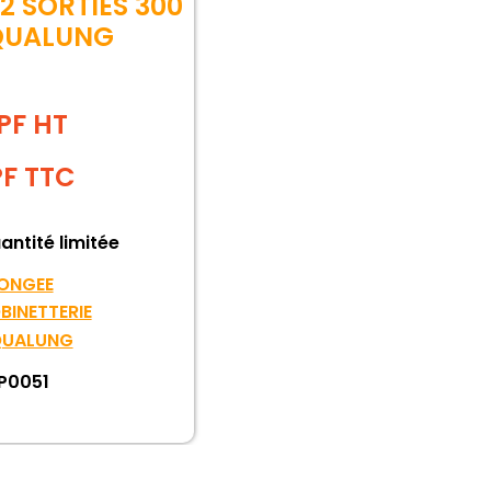
2 SORTIES 300
QUALUNG
PF HT
PF
TTC
antité limitée
ONGEE
BINETTERIE
UALUNG
P0051