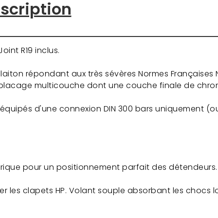
scription
oint R19 inclus.
e laiton répondant aux très sévères Normes Françaises 
 un placage multicouche dont une couche finale de chro
équipés d'une connexion DIN 300 bars uniquement (o
métrique pour un positionnement parfait des détendeurs
r les clapets HP. Volant souple absorbant les chocs l