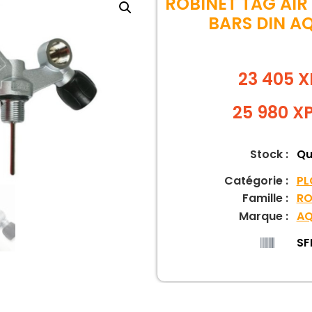
ROBINET TAG AIR 
BARS DIN A
23 405 X
25 980
X
Stock :
Qu
Catégorie :
PL
Famille :
RO
Marque :
AQ
SF