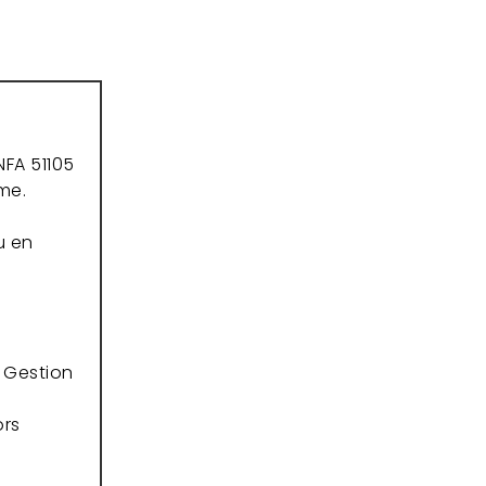
NFA 51105
me.
u en
. Gestion
ors