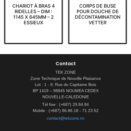
BAGUE 
T À BRAS 4
CORPS DE BUSE
RAPI
LES – DIM :
POUR DOUCHE DE
ÉCRO
 645MM – 2
DÉCONTAMINATION
DOU
SSIEUX
VETTER
DÉCONT
VE
Contact
TEK ZONE
Zone Technique de Nouville Plaisance
Lot : 1 - 9, Rue du Capitaine Bois
BP 1419 – 98845 NOUMEA CEDEX
NOUVELLE-CALEDONIE
Tél fixe : (+687) 29.84.84
Mobile : (+687) 86.86.18 - 71.23.52
contact@tekzone.nc