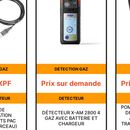
 GAZ
DETECTION GAZ
XPF
Prix sur demande
Pr
CTEUR
DETECTEUR
POM
DE
DÉTECTEUR X-AM 2800 4
D
TION
GAZ AVEC BATTERIE ET
TS PAC
CHARGEUR
TRA
ERCEAU)