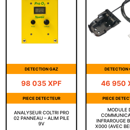
DETECTION GAZ
DETECTION
98 035
XPF
46 950
PIECE DETECTEUR
PIECE DETE
MODULE 
ANALYSEUR COLTRI PRO
COMMUNICA
02 PANNEAU – ALIM PILE
INFRAROUGE B
9V
X000 (AVEC B