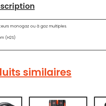
scription
cteurs monogaz ou à gaz multiples.
pm (H2S)
uits similaires