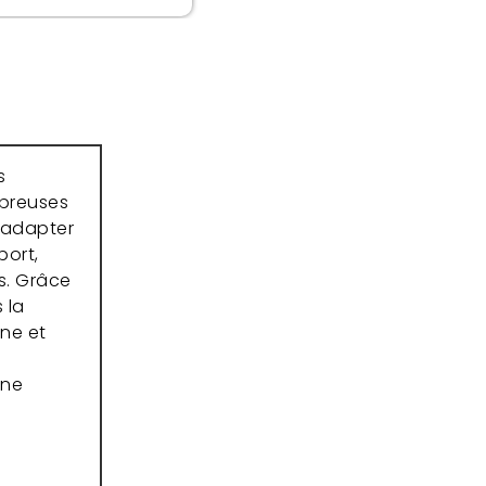
s
mbreuses
l’adapter
port,
s. Grâce
 la
ne et
une