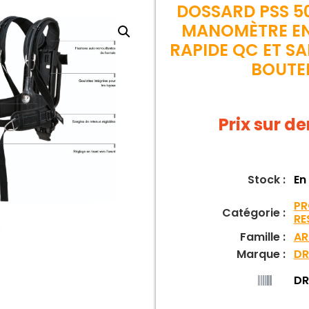
DOSSARD PSS 5
MANOMÈTRE E
RAPIDE QC ET S
BOUTEI
Prix sur 
Stock :
En
PR
Catégorie :
RE
Famille :
AR
Marque :
DR
DR