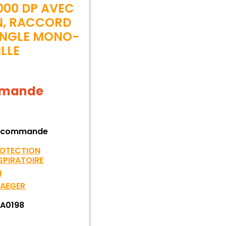
000 DP AVEC
N, RACCORD
ANGLE MONO-
LLE
demande
 commande
OTECTION
SPIRATOIRE
I
AEGER
A0198