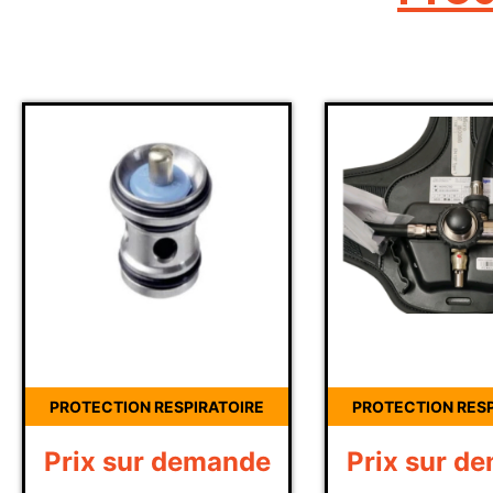
IRATOIRE
PROTECTION RESPIRATOIRE
PRO
emande
Prix sur demande
Pr