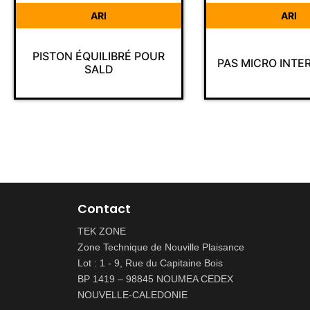
ARI
TR
RÉ POUR
PAS MICRO INTERVENTION
MA
Contact
TEK ZONE
Zone Technique de Nouville Plaisance
Lot : 1 - 9, Rue du Capitaine Bois
BP 1419 – 98845 NOUMEA CEDEX
NOUVELLE-CALEDONIE