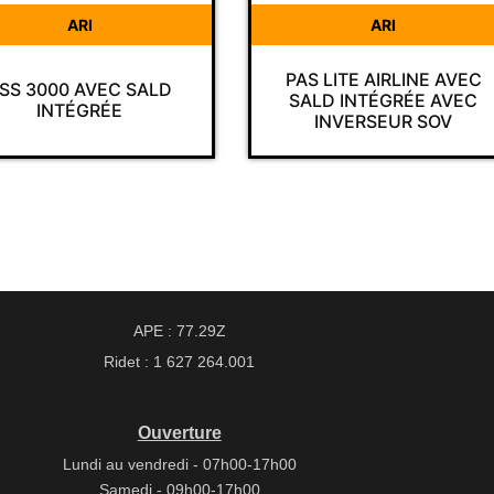
ARI
A
PAS LITE AIRLINE AVEC
CAGOULE DE
SALD INTÉGRÉE AVEC
INDIVIDUEL
INVERSEUR SOV
P
APE : 77.29Z
Ridet : 1 627 264.001
Ouverture
Lundi au vendredi - 07h00-17h00
Samedi - 09h00-17h00