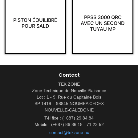
INVERSEU
AUTOMATIQUE
PPSS 3000 QRC
LIBRÉ
INSTALLAT
AVEC UN SECOND
LD
PERMANENTE 
TUYAU MP
ARI PAS LITE E
3000/400
Contact
TEK ZONE
Zone Technique de Nouville Plaisance
Lot : 1 - 9, Rue du Capitaine Bois
BP 1419 – 98845 NOUMEA CEDEX
NOUVELLE-CALEDONIE
Tél fixe : (+687) 29.84.84
Mobile : (+687) 86.86.18 - 71.23.52
contact@tekzone.nc