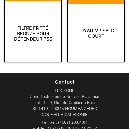
FILTRE FRITTÉ
TUYAU MP SALD
BRONZE POUR
COURT
DÉTENDEUR PSS
Contact
TEK ZONE
Zone Technique de Nouville Plaisance
Lot : 1 - 9, Rue du Capitaine Bois
BP 1419 – 98845 NOUMEA CEDEX
NOUVELLE-CALEDONIE
Tél fixe : (+687) 29.84.84
Mobile : (+687) 86.86.18 - 71.23.52