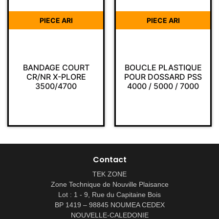
PIECE ARI
PIECE ARI
BANDAGE COURT
BOUCLE PLASTIQUE
CR/NR X-PLORE
POUR DOSSARD PSS
3500/4700
4000 / 5000 / 7000
Contact
TEK ZONE
Zone Technique de Nouville Plaisance
Lot : 1 - 9, Rue du Capitaine Bois
BP 1419 – 98845 NOUMEA CEDEX
NOUVELLE-CALEDONIE