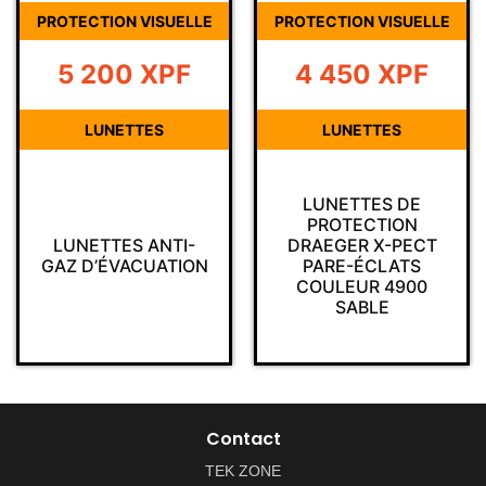
TION VISUELLE
PROTECTION VISUELLE
PROTECT
200
XPF
4 450
XPF
2 
UNETTES
LUNETTES
LU
LUNETTES DE
PROTECTION
LUN
TTES ANTI-
DRAEGER X-PECT
PRO
’ÉVACUATION
PARE-ÉCLATS
DRAEG
COULEUR 4900
440
SABLE
Contact
TEK ZONE