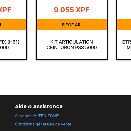
PF
2 389
XPF
I
PIECE ARI
ATION
ETRIER DE FIXATION POUR
FIL
S 5000
MASQUE VISION 3 LQF
Aide & Assistance
A propos de TEK ZONE
Conditions générales de vente