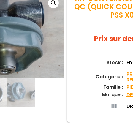
QC (QUICK COU
PSS X
Prix sur 
Stock :
En
PR
Catégorie :
RE
Famille :
PI
Marque :
DR
DR