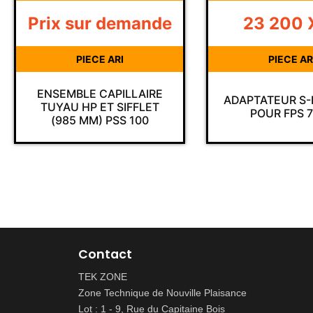
23 200
XPF
9 055
X
PIECE ARI
PIECE AR
ADAPTATEUR S-FIX (H61)
KIT ARTICUL
POUR FPS 7000
CEINTURON PS
Contact
TEK ZONE
Zone Technique de Nouville Plaisance
Lot : 1 - 9, Rue du Capitaine Bois