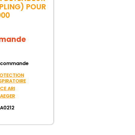
PLING) POUR
000
demande
 commande
OTECTION
SPIRATOIRE
ECE ARI
AEGER
A0212