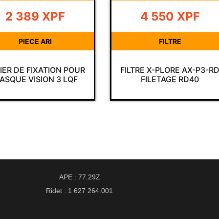
4 550
XPF
Prix sur demand
FILTRE
COMBINAISON PROTECTION
COMBINAISON ÉTANCHE
TRE X-PLORE AX-P3-RD
AUX GAZ DRAEGER CPS
FILETAGE RD40
7900 BLEUE (SANS
ACCESSOIRES)
APE : 77.29Z
Ridet : 1 627 264.001