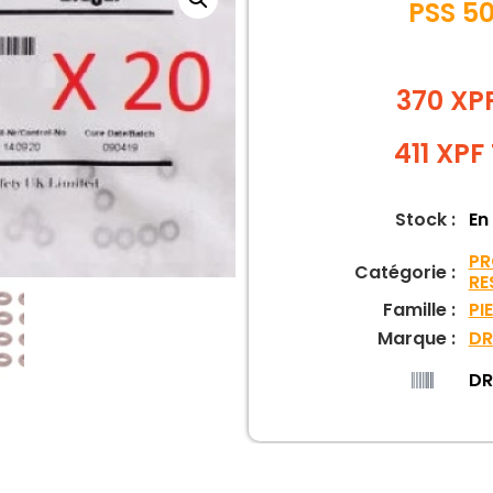
PSS 5
370 XP
411
XPF
Stock :
En
PR
Catégorie :
RE
Famille :
PI
Marque :
DR
DR