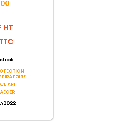
000
F HT
TTC
 stock
OTECTION
SPIRATOIRE
ECE ARI
AEGER
A0022