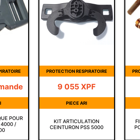
IRATOIRE
PROTECTION RESPIRATOIRE
PR
emande
9 055
XPF
I
PIECE ARI
QUE POUR
KIT ARTICULATION
F
4000 /
CEINTURON PSS 5000
P
00