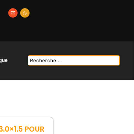
gue
3.0×1.5 POUR