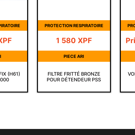
IRATOIRE
PROTECTION RESPIRATOIRE
PR
XPF
1 580
XPF
Pr
I
PIECE ARI
IX (H61)
FILTRE FRITTÉ BRONZE
VO
7000
POUR DÉTENDEUR PSS