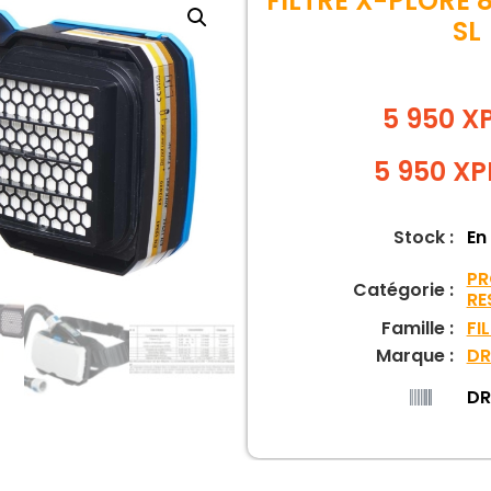
FILTRE X-PLORE 8
SL
5 950 X
5 950
XP
Stock :
En
PR
Catégorie :
RE
Famille :
FI
Marque :
DR
DR