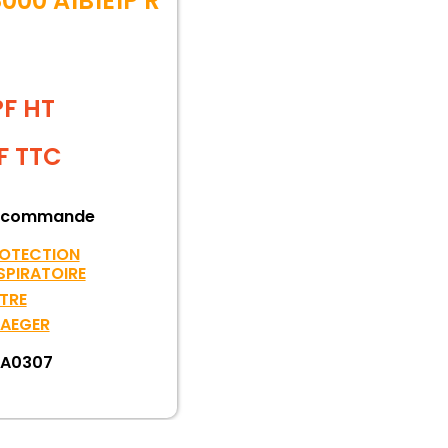
000 A1B1E1P R
PF HT
F
TTC
 commande
OTECTION
SPIRATOIRE
LTRE
AEGER
A0307