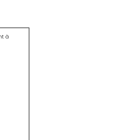
nt à
e