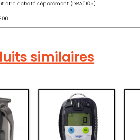
ut être acheté séparément (DRA0105).
800.
uits similaires