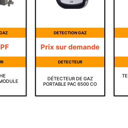
 GAZ
DETECTION GAZ
emande
2 214
XPF
UR
DETECTEUR
TEST IMPACTEUR HUILE
CE
DE GAZ
AIR RESPIRABLE
 6500 CO
(COMPRESSEUR)