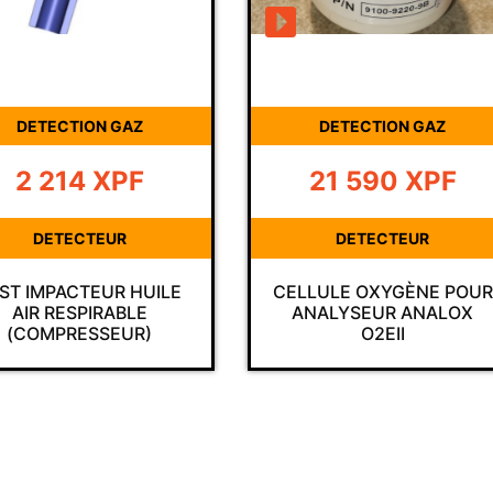
DETECTION GAZ
COMPRESSEUR
21 590
XPF
Prix sur demand
DETECTEUR
DETECTEUR
LLULE OXYGÈNE POUR
ANALYSEUR OXYGÈNE
ANALYSEUR ANALOX
PRO O² COLTRI
O2EII