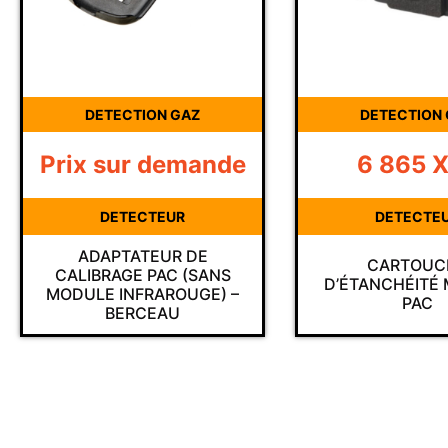
DETECTION GAZ
DETECTION
6 865
XPF
Prix sur d
DETECTEUR
DETECTE
CARTOUCHE
DÉTECTEUR 
D’ÉTANCHÉITÉ MODULE
PORTABLE PAC
PAC