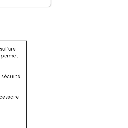
sulfure
t permet
 sécurité
écessaire