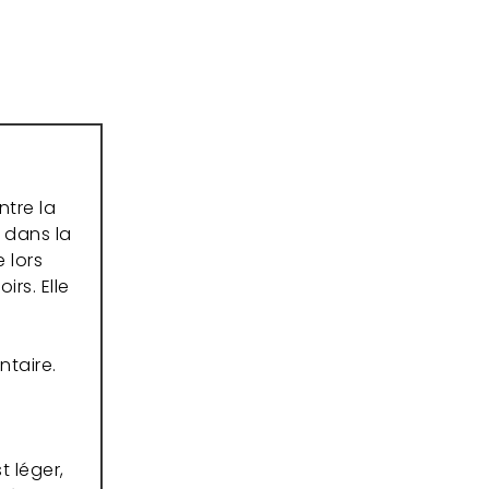
tre la
t dans la
 lors
rs. Elle
ntaire.
 léger,