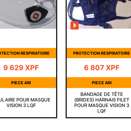
ESPIRATOIRE
PROTECTION RESPIRATOIRE
9
XPF
6 807
XPF
ARI
PIECE ARI
BANDAGE DE TÊTE
UR MASQUE
(BRIDES) HARNAIS FILET
F
3 LQF
POUR MASQUE VISION 3
LQF