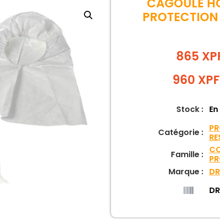
CAGOULE HO
PROTECTION 
865 XP
960
XPF
Stock :
En
PR
Catégorie :
RE
CO
Famille :
PR
Marque :
DR
DR