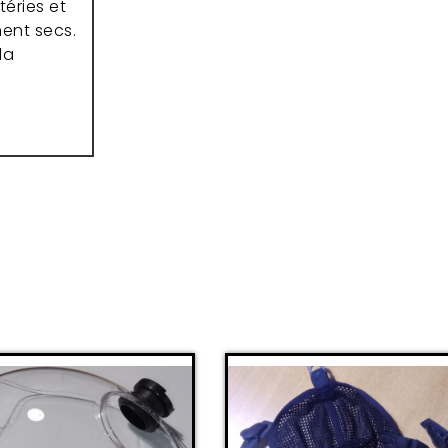
téries et
ment secs.
la