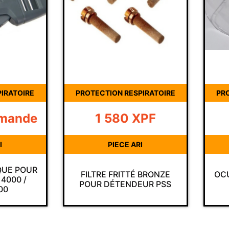
PROTECTION RESPIRATOIRE
PROTECTION R
1 580
XPF
9 62
PIECE ARI
PIECE 
FILTRE FRITTÉ BRONZE
OCULAIRE PO
POUR DÉTENDEUR PSS
VISION 