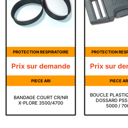
ECTION RESPIRATOIRE
PROTECTION RESPIRATOIRE
x sur demande
Prix sur demande
PIECE ARI
PIECE ARI
BOUCLE PLASTIQUE POUR
DAGE COURT CR/NR
DOSSARD PSS 4000 /
PLORE 3500/4700
5000 / 7000