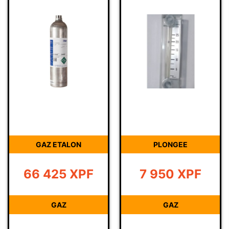
GAZ ETALON
PLONGEE
66 425
XPF
7 950
XPF
GAZ
GAZ