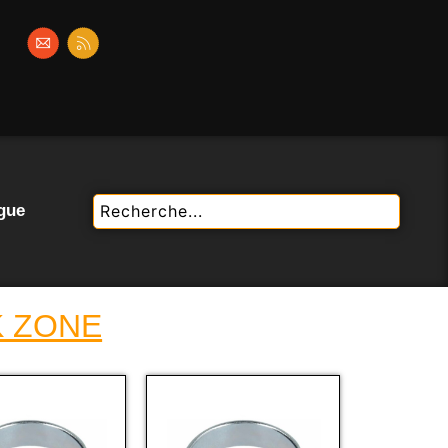
gue
K ZONE