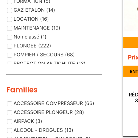
FORMATION
(
5
)
GAZ ETALON
(
14
)
LOCATION
(
16
)
MAINTENANCE
(
19
)
Non classé
(
1
)
PLONGEE
(
222
)
POMPIER / SECOURS
(
68
)
Pri
PROTECTION ANTICHUTE
(
13
)
ENT
PROTECTION RESPIRATOIRE
(
189
)
PROTECTION VISUELLE
(
5
)
Familles
RÉD
3
ACCESSOIRE COMPRESSEUR
(
66
)
ACCESSOIRE PLONGEUR
(
28
)
AIRPACK
(
3
)
ALCOOL - DROGUES
(
13
)