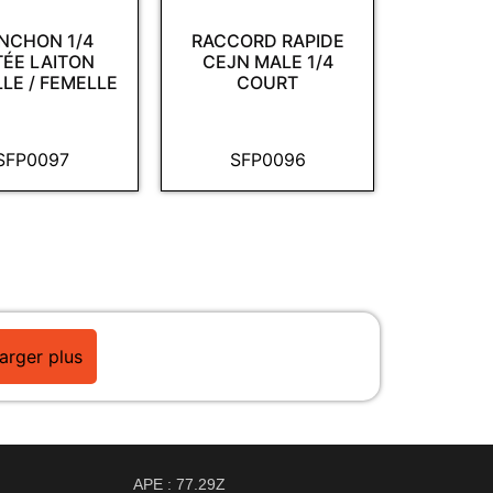
NCHON 1/4
RACCORD RAPIDE
TÉE LAITON
CEJN MALE 1/4
LE / FEMELLE
COURT
SFP0097
SFP0096
arger plus
APE : 77.29Z