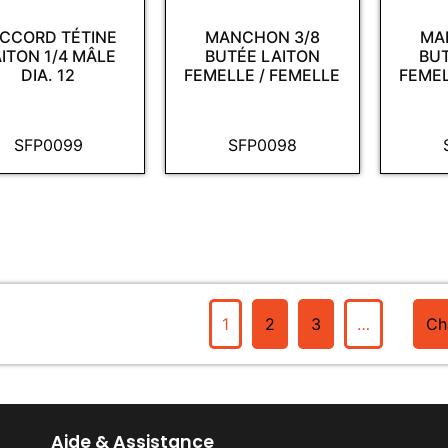
CCORD TÉTINE
MANCHON 3/8
MA
ITON 1/4 MÂLE
BUTÉE LAITON
BU
DIA. 12
FEMELLE / FEMELLE
FEMEL
SFP0099
SFP0098
1
2
3
…
Ch
Aide & Assistance