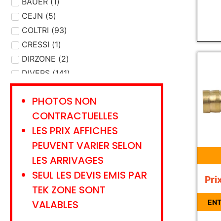
DEVIDOIR
BAUER
(
1
)
(
1
)
ENTRETIEN MATERIEL
CEJN
(
5
)
(
20
)
ETALONNAGE
COLTRI
(
93
)
(
9
)
EVACUATION
CRESSI
(
1
)
(
7
)
FILTRE
DIRZONE
(
31
(
)
2
)
GANTS - CHAUSSONS
DIVERS
(
141
)
(
5
)
GAZ
DRAEGER
(
15
)
(
304
)
PHOTOS NON
GILET STABILISATION
EMS
(
3
)
(
26
)
CONTRACTUELLES
HUILE - GRAISSE
FLEXDIVE
(
1
)
(
8
)
LES PRIX AFFICHES
JOINT
HAIX
(
2
(
27
)
)
PEUVENT VARIER SELON
LAMPE
INTERSPIRO
(
7
)
(
1
)
LES ARRIVAGES
LANCE
KRATOS SAFETY
(
2
)
(
13
)
SEUL LES DEVIS EMIS PAR
LIVRE - CARNET
LANCO
(
8
)
(
1
)
Pri
LUNETTES
LAVORAZIONI
(
5
)
(
1
)
TEK ZONE SONT
LYRE TRANSFERT
LEADER
(
3
)
(
2
)
VALABLES
ENT
MANNEQUIN
MSA
(
13
)
(
1
)