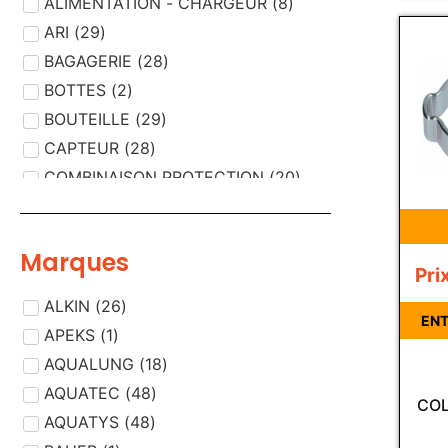
ALIMENTATION - CHARGEUR
(
8
)
ARI
(
29
)
BAGAGERIE
(
28
)
BOTTES
(
2
)
BOUTEILLE
(
29
)
CAPTEUR
(
28
)
COMBINAISON PROTECTION
(
20
)
COMPRESSEUR AIR
(
29
)
CORDISTE
(
13
)
Marques
COUTEAUX - CISAILLES
(
3
)
Pri
DEMI MASQUE
(
2
)
ALKIN
(
26
)
DESINFECTION /
ENT
(
12
)
APEKS
(
1
)
DECONTAMINATION
DETECTEUR
AQUALUNG
(
(
18
33
)
)
DETECTEUR, PIECE DETECTEUR
AQUATEC
(
48
)
(
1
)
COL
DETENDEUR
AQUATYS
(
48
(
)
33
)