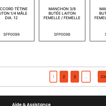
CCORD TÉTINE
MANCHON 3/8
MA
ITON 1/4 MÂLE
BUTÉE LAITON
BU
DIA. 12
FEMELLE / FEMELLE
FEMEL
SFP0099
SFP0098
1
2
3
…
Ch
Aide & Assistance