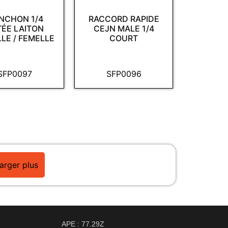
NCHON 1/4
RACCORD RAPIDE
TÉE LAITON
CEJN MALE 1/4
LE / FEMELLE
COURT
SFP0097
SFP0096
arger plus
APE : 77.29Z