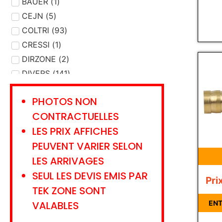
DEVIDOIR
BAUER
(
1
)
(
1
)
ENTRETIEN MATERIEL
CEJN
(
5
)
(
20
)
ETALONNAGE
COLTRI
(
93
)
(
9
)
EVACUATION
CRESSI
(
1
)
(
7
)
FILTRE
DIRZONE
(
31
(
)
2
)
GANTS - CHAUSSONS
DIVERS
(
141
)
(
5
)
GAZ
DRAEGER
(
15
)
(
304
)
PHOTOS NON
GILET STABILISATION
EMS
(
3
)
(
26
)
CONTRACTUELLES
HUILE - GRAISSE
FLEXDIVE
(
1
)
(
8
)
LES PRIX AFFICHES
JOINT
HAIX
(
2
(
27
)
)
PEUVENT VARIER SELON
LAMPE
INTERSPIRO
(
7
)
(
1
)
LES ARRIVAGES
LANCE
KRATOS SAFETY
(
2
)
(
13
)
SEUL LES DEVIS EMIS PAR
LIVRE - CARNET
LANCO
(
8
)
(
1
)
Pri
LUNETTES
LAVORAZIONI
(
5
)
(
1
)
TEK ZONE SONT
LYRE TRANSFERT
LEADER
(
3
)
(
2
)
VALABLES
ENT
MANNEQUIN
MSA
(
13
)
(
1
)