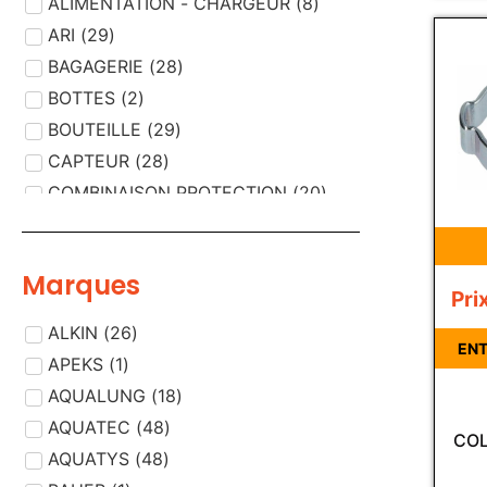
ALIMENTATION - CHARGEUR
(
8
)
ARI
(
29
)
BAGAGERIE
(
28
)
BOTTES
(
2
)
BOUTEILLE
(
29
)
CAPTEUR
(
28
)
COMBINAISON PROTECTION
(
20
)
COMPRESSEUR AIR
(
29
)
CORDISTE
(
13
)
Marques
COUTEAUX - CISAILLES
(
3
)
Pri
DEMI MASQUE
(
2
)
ALKIN
(
26
)
DESINFECTION /
ENT
(
12
)
APEKS
(
1
)
DECONTAMINATION
DETECTEUR
AQUALUNG
(
(
18
33
)
)
DETECTEUR, PIECE DETECTEUR
AQUATEC
(
48
)
(
1
)
COL
DETENDEUR
AQUATYS
(
48
(
)
33
)