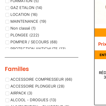
FORMATION
(
5
)
GAZ ETALON
(
14
)
LOCATION
(
16
)
MAINTENANCE
(
19
)
Non classé
(
1
)
PLONGEE
(
222
)
POMPIER / SECOURS
(
68
)
Pri
PROTECTION ANTICHUTE
(
13
)
ENT
PROTECTION RESPIRATOIRE
(
189
)
PROTECTION VISUELLE
(
5
)
Familles
RÉD
3
ACCESSOIRE COMPRESSEUR
(
66
)
ACCESSOIRE PLONGEUR
(
28
)
AIRPACK
(
3
)
ALCOOL - DROGUES
(
13
)