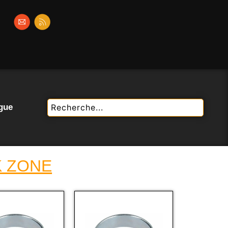
gue
K ZONE