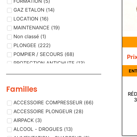
FORMATION
(
5
)
GAZ ETALON
(
14
)
LOCATION
(
16
)
MAINTENANCE
(
19
)
Non classé
(
1
)
PLONGEE
(
222
)
POMPIER / SECOURS
(
68
)
Pri
PROTECTION ANTICHUTE
(
13
)
ENT
PROTECTION RESPIRATOIRE
(
189
)
PROTECTION VISUELLE
(
5
)
Familles
RÉD
3
ACCESSOIRE COMPRESSEUR
(
66
)
ACCESSOIRE PLONGEUR
(
28
)
AIRPACK
(
3
)
ALCOOL - DROGUES
(
13
)