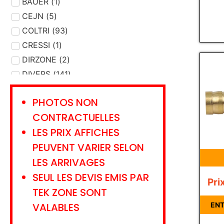
DEVIDOIR
BAUER
(
1
)
(
1
)
ENTRETIEN MATERIEL
CEJN
(
5
)
(
20
)
ETALONNAGE
COLTRI
(
93
)
(
9
)
EVACUATION
CRESSI
(
1
)
(
7
)
FILTRE
DIRZONE
(
31
(
)
2
)
GANTS - CHAUSSONS
DIVERS
(
141
)
(
5
)
GAZ
DRAEGER
(
15
)
(
304
)
PHOTOS NON
GILET STABILISATION
EMS
(
3
)
(
26
)
CONTRACTUELLES
HUILE - GRAISSE
FLEXDIVE
(
1
)
(
8
)
LES PRIX AFFICHES
JOINT
HAIX
(
2
(
27
)
)
PEUVENT VARIER SELON
LAMPE
INTERSPIRO
(
7
)
(
1
)
LES ARRIVAGES
LANCE
KRATOS SAFETY
(
2
)
(
13
)
SEUL LES DEVIS EMIS PAR
LIVRE - CARNET
LANCO
(
8
)
(
1
)
Pri
LUNETTES
LAVORAZIONI
(
5
)
(
1
)
TEK ZONE SONT
LYRE TRANSFERT
LEADER
(
3
)
(
2
)
VALABLES
ENT
MANNEQUIN
MSA
(
13
)
(
1
)