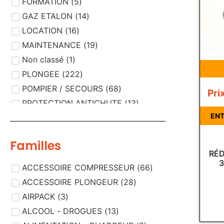
FORMATION
(
5
)
GAZ ETALON
(
14
)
LOCATION
(
16
)
MAINTENANCE
(
19
)
Non classé
(
1
)
PLONGEE
(
222
)
POMPIER / SECOURS
(
68
)
Pri
PROTECTION ANTICHUTE
(
13
)
ENT
PROTECTION RESPIRATOIRE
(
189
)
PROTECTION VISUELLE
(
5
)
Familles
RÉD
3
ACCESSOIRE COMPRESSEUR
(
66
)
ACCESSOIRE PLONGEUR
(
28
)
AIRPACK
(
3
)
ALCOOL - DROGUES
(
13
)