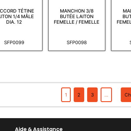
CCORD TÉTINE
MANCHON 3/8
MA
ITON 1/4 MÂLE
BUTÉE LAITON
BU
DIA. 12
FEMELLE / FEMELLE
FEMEL
SFP0099
SFP0098
1
2
3
…
Ch
Aide & Assistance