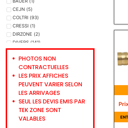
DEVIDOIR
BAUER
(
1
)
(
1
)
ENTRETIEN MATERIEL
CEJN
(
5
)
(
20
)
ETALONNAGE
COLTRI
(
93
)
(
9
)
EVACUATION
CRESSI
(
1
)
(
7
)
FILTRE
DIRZONE
(
31
(
)
2
)
GANTS - CHAUSSONS
DIVERS
(
141
)
(
5
)
GAZ
DRAEGER
(
15
)
(
304
)
PHOTOS NON
GILET STABILISATION
EMS
(
3
)
(
26
)
CONTRACTUELLES
HUILE - GRAISSE
FLEXDIVE
(
1
)
(
8
)
LES PRIX AFFICHES
JOINT
HAIX
(
2
(
27
)
)
PEUVENT VARIER SELON
LAMPE
INTERSPIRO
(
7
)
(
1
)
LES ARRIVAGES
LANCE
KRATOS SAFETY
(
2
)
(
13
)
SEUL LES DEVIS EMIS PAR
LIVRE - CARNET
LANCO
(
8
)
(
1
)
Pri
LUNETTES
LAVORAZIONI
(
5
)
(
1
)
TEK ZONE SONT
LYRE TRANSFERT
LEADER
(
3
)
(
2
)
VALABLES
ENT
MANNEQUIN
MSA
(
13
)
(
1
)