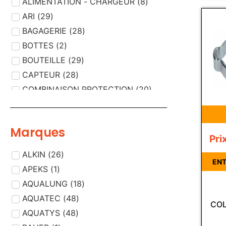
ALIMENTATION - CHARGEUR
(
8
)
ARI
(
29
)
BAGAGERIE
(
28
)
BOTTES
(
2
)
BOUTEILLE
(
29
)
CAPTEUR
(
28
)
COMBINAISON PROTECTION
(
20
)
COMPRESSEUR AIR
(
29
)
CORDISTE
(
13
)
Marques
COUTEAUX - CISAILLES
(
3
)
Pri
DEMI MASQUE
(
2
)
ALKIN
(
26
)
DESINFECTION /
ENT
(
12
)
APEKS
(
1
)
DECONTAMINATION
DETECTEUR
AQUALUNG
(
(
18
33
)
)
DETECTEUR, PIECE DETECTEUR
AQUATEC
(
48
)
(
1
)
COL
DETENDEUR
AQUATYS
(
48
(
)
33
)