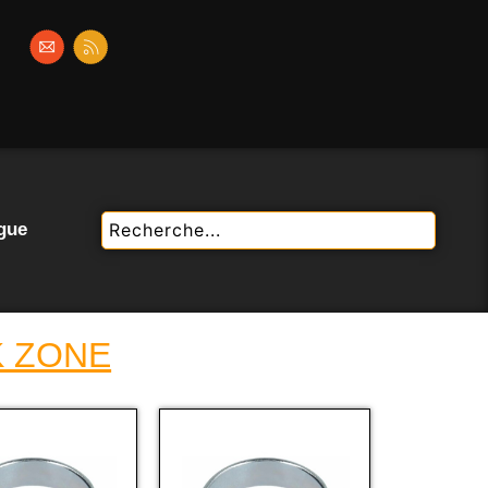
gue
K ZONE