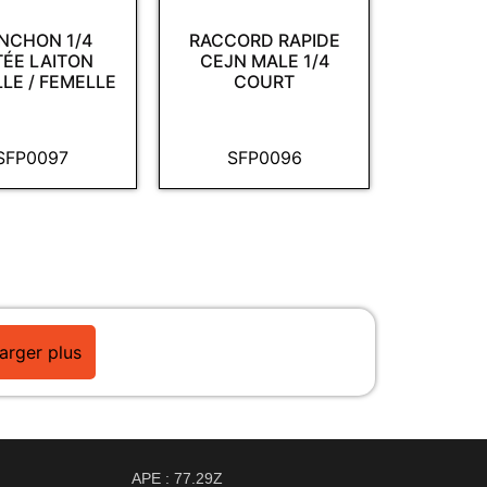
NCHON 1/4
RACCORD RAPIDE
TÉE LAITON
CEJN MALE 1/4
LE / FEMELLE
COURT
SFP0097
SFP0096
arger plus
APE : 77.29Z