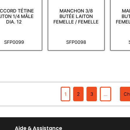
CCORD TÉTINE
MANCHON 3/8
MA
ITON 1/4 MÂLE
BUTÉE LAITON
BU
DIA. 12
FEMELLE / FEMELLE
FEMEL
SFP0099
SFP0098
1
2
3
…
Ch
Aide & Assistance