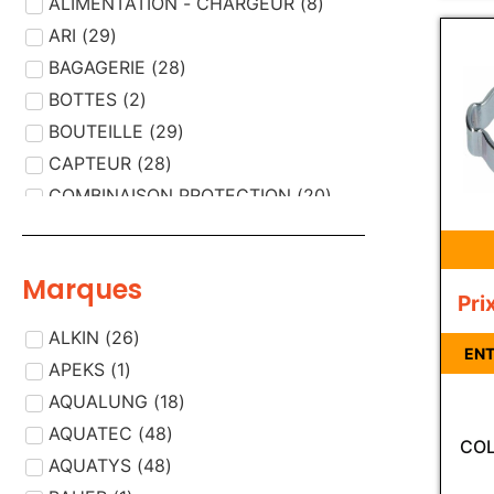
ALIMENTATION - CHARGEUR
(
8
)
ARI
(
29
)
BAGAGERIE
(
28
)
BOTTES
(
2
)
BOUTEILLE
(
29
)
CAPTEUR
(
28
)
COMBINAISON PROTECTION
(
20
)
COMPRESSEUR AIR
(
29
)
CORDISTE
(
13
)
Marques
COUTEAUX - CISAILLES
(
3
)
Pri
DEMI MASQUE
(
2
)
ALKIN
(
26
)
DESINFECTION /
ENT
(
12
)
APEKS
(
1
)
DECONTAMINATION
DETECTEUR
AQUALUNG
(
(
18
33
)
)
DETECTEUR, PIECE DETECTEUR
AQUATEC
(
48
)
(
1
)
COL
DETENDEUR
AQUATYS
(
48
(
)
33
)