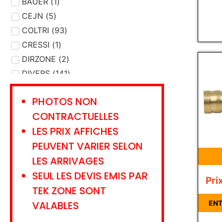
DEVIDOIR
BAUER
(
1
)
(
1
)
ENTRETIEN MATERIEL
CEJN
(
5
)
(
20
)
ETALONNAGE
COLTRI
(
93
)
(
9
)
EVACUATION
CRESSI
(
1
)
(
7
)
FILTRE
DIRZONE
(
31
(
)
2
)
GANTS - CHAUSSONS
DIVERS
(
141
)
(
5
)
GAZ
DRAEGER
(
15
)
(
304
)
PHOTOS NON
GILET STABILISATION
EMS
(
3
)
(
26
)
CONTRACTUELLES
HUILE - GRAISSE
FLEXDIVE
(
1
)
(
8
)
LES PRIX AFFICHES
JOINT
HAIX
(
2
(
27
)
)
PEUVENT VARIER SELON
LAMPE
INTERSPIRO
(
7
)
(
1
)
LES ARRIVAGES
LANCE
KRATOS SAFETY
(
2
)
(
13
)
SEUL LES DEVIS EMIS PAR
LIVRE - CARNET
LANCO
(
8
)
(
1
)
Pri
LUNETTES
LAVORAZIONI
(
5
)
(
1
)
TEK ZONE SONT
LYRE TRANSFERT
LEADER
(
3
)
(
2
)
VALABLES
ENT
MANNEQUIN
MSA
(
13
)
(
1
)