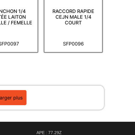
NCHON 1/4
RACCORD RAPIDE
TÉE LAITON
CEJN MALE 1/4
LE / FEMELLE
COURT
SFP0097
SFP0096
arger plus
APE : 77.29Z