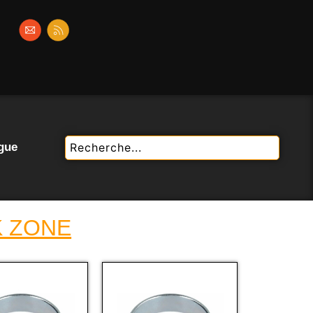
gue
K ZONE