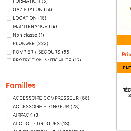
FORMATION
(
5
)
GAZ ETALON
(
14
)
LOCATION
(
16
)
MAINTENANCE
(
19
)
Non classé
(
1
)
PLONGEE
(
222
)
POMPIER / SECOURS
(
68
)
Pri
PROTECTION ANTICHUTE
(
13
)
ENT
PROTECTION RESPIRATOIRE
(
189
)
PROTECTION VISUELLE
(
5
)
Familles
RÉD
3
ACCESSOIRE COMPRESSEUR
(
66
)
ACCESSOIRE PLONGEUR
(
28
)
AIRPACK
(
3
)
ALCOOL - DROGUES
(
13
)