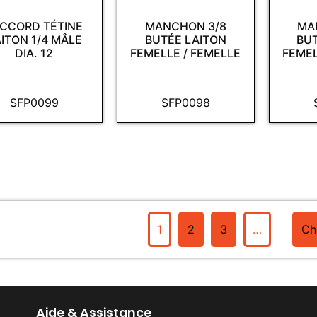
CCORD TÉTINE
MANCHON 3/8
MA
ITON 1/4 MÂLE
BUTÉE LAITON
BU
DIA. 12
FEMELLE / FEMELLE
FEMEL
SFP0099
SFP0098
1
2
3
…
Ch
Aide & Assistance