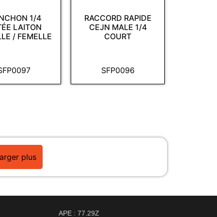
NCHON 1/4
RACCORD RAPIDE
TÉE LAITON
CEJN MALE 1/4
LE / FEMELLE
COURT
SFP0097
SFP0096
arger plus
APE : 77.29Z