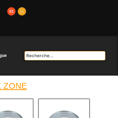
gue
K ZONE