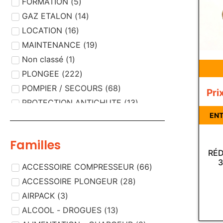
FORMATION
(
5
)
GAZ ETALON
(
14
)
LOCATION
(
16
)
MAINTENANCE
(
19
)
Non classé
(
1
)
PLONGEE
(
222
)
POMPIER / SECOURS
(
68
)
Pri
PROTECTION ANTICHUTE
(
13
)
ENT
PROTECTION RESPIRATOIRE
(
189
)
PROTECTION VISUELLE
(
5
)
Familles
RÉD
3
ACCESSOIRE COMPRESSEUR
(
66
)
ACCESSOIRE PLONGEUR
(
28
)
AIRPACK
(
3
)
ALCOOL - DROGUES
(
13
)