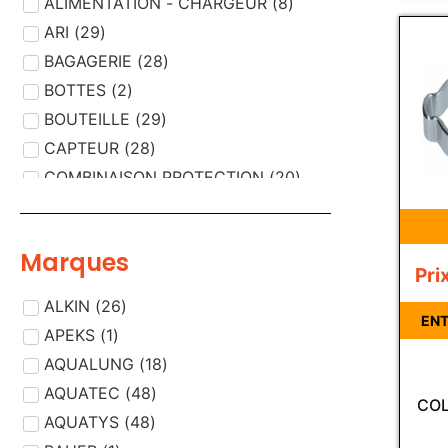
ALIMENTATION - CHARGEUR
(
8
)
ARI
(
29
)
BAGAGERIE
(
28
)
BOTTES
(
2
)
BOUTEILLE
(
29
)
CAPTEUR
(
28
)
COMBINAISON PROTECTION
(
20
)
COMPRESSEUR AIR
(
29
)
CORDISTE
(
13
)
Marques
COUTEAUX - CISAILLES
(
3
)
Pri
DEMI MASQUE
(
2
)
ALKIN
(
26
)
DESINFECTION /
ENT
(
12
)
APEKS
(
1
)
DECONTAMINATION
DETECTEUR
AQUALUNG
(
(
18
33
)
)
DETECTEUR, PIECE DETECTEUR
AQUATEC
(
48
)
(
1
)
COL
DETENDEUR
AQUATYS
(
48
(
)
33
)