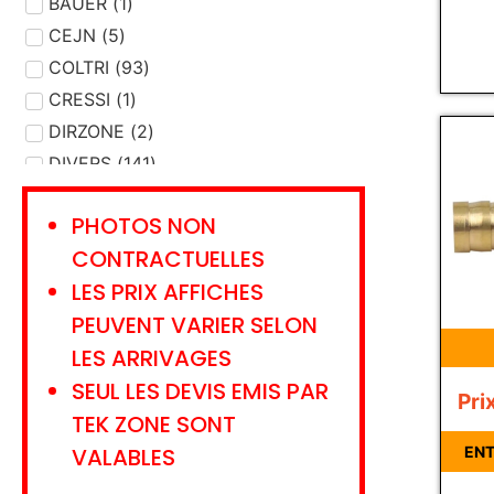
DEVIDOIR
BAUER
(
1
)
(
1
)
ENTRETIEN MATERIEL
CEJN
(
5
)
(
20
)
ETALONNAGE
COLTRI
(
93
)
(
9
)
EVACUATION
CRESSI
(
1
)
(
7
)
FILTRE
DIRZONE
(
31
(
)
2
)
GANTS - CHAUSSONS
DIVERS
(
141
)
(
5
)
GAZ
DRAEGER
(
15
)
(
304
)
PHOTOS NON
GILET STABILISATION
EMS
(
3
)
(
26
)
CONTRACTUELLES
HUILE - GRAISSE
FLEXDIVE
(
1
)
(
8
)
LES PRIX AFFICHES
JOINT
HAIX
(
2
(
27
)
)
PEUVENT VARIER SELON
LAMPE
INTERSPIRO
(
7
)
(
1
)
LES ARRIVAGES
LANCE
KRATOS SAFETY
(
2
)
(
13
)
SEUL LES DEVIS EMIS PAR
LIVRE - CARNET
LANCO
(
8
)
(
1
)
Pri
LUNETTES
LAVORAZIONI
(
5
)
(
1
)
TEK ZONE SONT
LYRE TRANSFERT
LEADER
(
3
)
(
2
)
VALABLES
ENT
MANNEQUIN
MSA
(
13
)
(
1
)