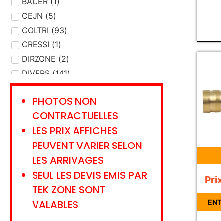
DEVIDOIR
BAUER
(
1
)
(
1
)
ENTRETIEN MATERIEL
CEJN
(
5
)
(
20
)
ETALONNAGE
COLTRI
(
93
)
(
9
)
EVACUATION
CRESSI
(
1
)
(
7
)
FILTRE
DIRZONE
(
31
(
)
2
)
GANTS - CHAUSSONS
DIVERS
(
141
)
(
5
)
GAZ
DRAEGER
(
15
)
(
304
)
PHOTOS NON
GILET STABILISATION
EMS
(
3
)
(
26
)
CONTRACTUELLES
HUILE - GRAISSE
FLEXDIVE
(
1
)
(
8
)
LES PRIX AFFICHES
JOINT
HAIX
(
2
(
27
)
)
PEUVENT VARIER SELON
LAMPE
INTERSPIRO
(
7
)
(
1
)
LES ARRIVAGES
LANCE
KRATOS SAFETY
(
2
)
(
13
)
SEUL LES DEVIS EMIS PAR
LIVRE - CARNET
LANCO
(
8
)
(
1
)
Pri
LUNETTES
LAVORAZIONI
(
5
)
(
1
)
TEK ZONE SONT
LYRE TRANSFERT
LEADER
(
3
)
(
2
)
VALABLES
ENT
MANNEQUIN
MSA
(
13
)
(
1
)