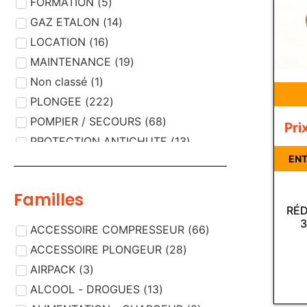
FORMATION
(
5
)
GAZ ETALON
(
14
)
LOCATION
(
16
)
MAINTENANCE
(
19
)
Non classé
(
1
)
PLONGEE
(
222
)
POMPIER / SECOURS
(
68
)
Pri
PROTECTION ANTICHUTE
(
13
)
ENT
PROTECTION RESPIRATOIRE
(
189
)
PROTECTION VISUELLE
(
5
)
Familles
RÉD
3
ACCESSOIRE COMPRESSEUR
(
66
)
ACCESSOIRE PLONGEUR
(
28
)
AIRPACK
(
3
)
ALCOOL - DROGUES
(
13
)