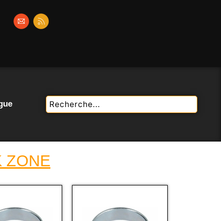
gue
K ZONE