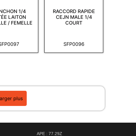
NCHON 1/4
RACCORD RAPIDE
TÉE LAITON
CEJN MALE 1/4
LE / FEMELLE
COURT
SFP0097
SFP0096
arger plus
APE : 77.29Z