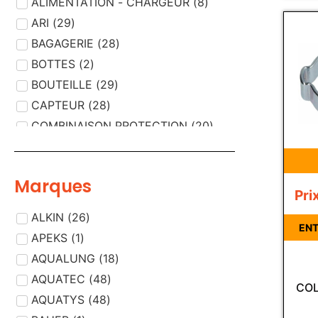
ALIMENTATION - CHARGEUR
(
8
)
ARI
(
29
)
BAGAGERIE
(
28
)
BOTTES
(
2
)
BOUTEILLE
(
29
)
CAPTEUR
(
28
)
COMBINAISON PROTECTION
(
20
)
COMPRESSEUR AIR
(
29
)
CORDISTE
(
13
)
Marques
COUTEAUX - CISAILLES
(
3
)
Pri
DEMI MASQUE
(
2
)
ALKIN
(
26
)
DESINFECTION /
ENT
(
12
)
APEKS
(
1
)
DECONTAMINATION
DETECTEUR
AQUALUNG
(
(
18
33
)
)
DETECTEUR, PIECE DETECTEUR
AQUATEC
(
48
)
(
1
)
COL
DETENDEUR
AQUATYS
(
48
(
)
33
)