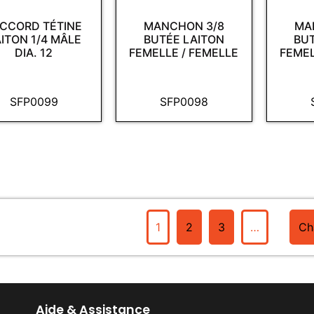
CCORD TÉTINE
MANCHON 3/8
MA
ITON 1/4 MÂLE
BUTÉE LAITON
BU
DIA. 12
FEMELLE / FEMELLE
FEMEL
SFP0099
SFP0098
1
2
3
…
Ch
Aide & Assistance