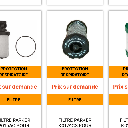
PROTECTION
PROTECTION
P
RESPIRATOIRE
RESPIRATOIRE
RE
x sur demande
Prix sur demande
Prix 
FILTRE
FILTRE
ILTRE PARKER
FILTRE PARKER
FIL
P015AO POUR
K017ACS POUR
K0