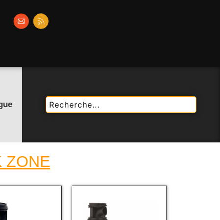
gue
K ZONE