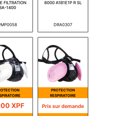
E FILTRATION
8000 A1B1E1P R SL
BA-1400
PMP0058
DRA0307
ROTECTION
PROTECTION
SPIRATOIRE
RESPIRATOIRE
200
XPF
Prix sur demande