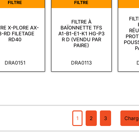
FILTRE
FILTRE
FIL
FILTRE À
TRE X-PLORE AX-
BAÏONNETTE TFS
RÉU
3-RD FILETAGE
A1-B1-E1-K1 HG-P3
PROT
RD40
R D (VENDU PAR
POUSS
PAIRE)
P
DRA0151
DRA0113
1
2
3
Charg