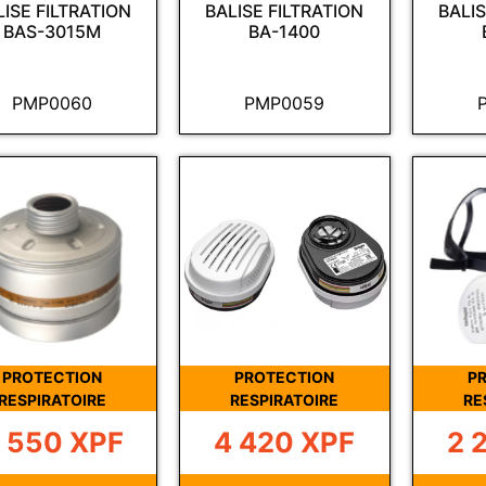
LISE FILTRATION
BALISE FILTRATION
BALIS
BAS-3015M
BA-1400
PMP0060
PMP0059
PROTECTION
PROTECTION
P
RESPIRATOIRE
RESPIRATOIRE
RE
 550
XPF
4 420
XPF
2 