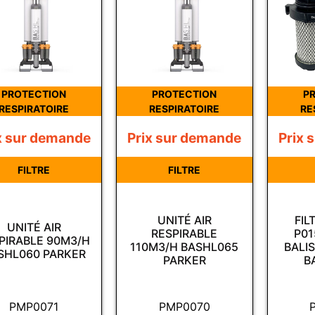
PROTECTION
PROTECTION
P
RESPIRATOIRE
RESPIRATOIRE
RE
x sur demande
Prix sur demande
Prix 
FILTRE
FILTRE
UNITÉ AIR
FIL
UNITÉ AIR
RESPIRABLE
P01
PIRABLE 90M3/H
110M3/H BASHL065
BALIS
SHL060 PARKER
PARKER
B
PMP0071
PMP0070