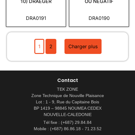
10) DRAEGER
OU NÉGATIF
DRA0191
DRA0190
1
2
Charger plus
Contact
TEK ZONE
Zone Technique de Nouville Plaisance
Lot : 1 - 9, Rue du Capitaine Bois
BP 1419 – 98845 NOUMEA CEDEX
NOUVELLE-CALEDONIE
Tél fixe : (+687) 29.84.84
Mobile : (+687) 86.86.18 - 71.23.52