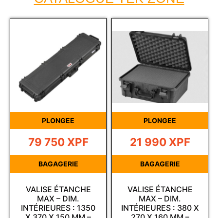
PLONGEE
PLONGEE
79 750
XPF
21 990
XPF
BAGAGERIE
BAGAGERIE
VALISE ÉTANCHE
VALISE ÉTANCHE
MAX – DIM.
MAX – DIM.
INTÉRIEURES : 1350
INTÉRIEURES : 380 X
X 370 X 150 MM –
270 X 160 MM –